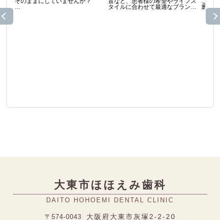
そのままにしていませんか？

置など、患者様の希望やライフス
ご自身
タイルに合わせて最適なプランを
磨きや
当院では、

選択することが可能です。

変わりま
将来の歯を守るための選択として

大東市でのホワイトニングにおい
インプラント治療のご相談が増え
て、健康的で明るい口元の美しさ
✔ 硬
ています。

を引き出すお手伝いをいたしま
安です

す。

✔ サ
「自分に合う治療が分からない」

当院は、薬剤の刺激に配慮しなが
トなヘ
「ブリッジとの違いを知りたい」

ら、自然で透明感のある白さを追
✔ 交
そんな方も大歓迎です☺️

求することを大切にしている医療
での交
機関です。

無理に治療をすすめることはあり
笑顔に自信を持ちたいと考える皆
小さな
ません。

様の想いに寄り添い、必要なサポ
で、お
まずはお気軽にご相談ください✨

ートを提供しています。
とがで
迷われ
あなたの未来の歯を守る一歩を、
ださい
ここから。

#歯科
📅 期間：2026年9月1日〜

ルケア

※詳細はスタッフまで

#虫歯
#歯科 #インプラント #キャンペー
ン #歯の健康 #医療法人百花繚乱
大東市ほほえみ歯科
DAITO HOHOEMI DENTAL CLINIC
大阪府大東市灰塚2-2-20
〒574-0043