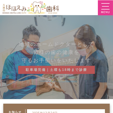
地域のホームドクターとして
地域のホームドクターとして
皆様の歯の健康を
皆様の歯の健康を
守るお手伝いをいたします
守るお手伝いをいたします
駐車場完備｜土日も18時まで診療
駐車場完備｜土曜も18時まで診療
お知らせ