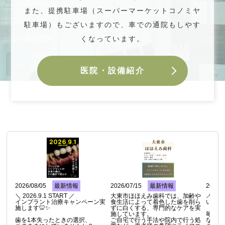
また、提携駐車場（スーパーマーケットコノミヤ
駐車場）もございますので、車での通院もしやす
くなっています。
医院・設備紹介
2026/08/05
最新情報
2026/07/15
最新情報
2026/0
＼ 2026.9.1 START ／

大東市ほほえみ歯科では、加齢や
🪥
インプラント治療キャンペーン実
食生活によって着色した歯を削ら
います
施します🦷✨

ずに白くする、専門的なケアを実
施しています。

毎日な
歯を1本失ったときの選択、

ご自宅で行う手法や院内で行う処
な歯ブ